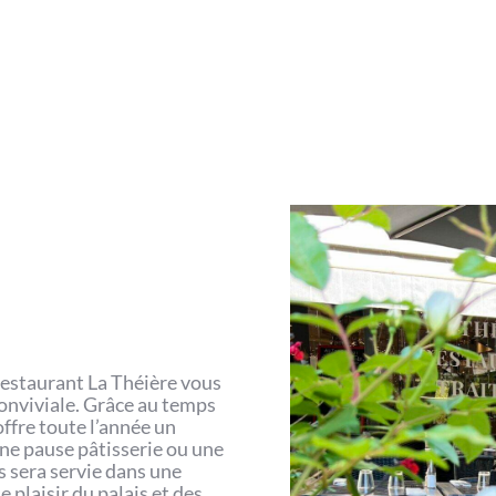
 restaurant La Théière vous
onviviale. Grâce au temps
offre toute l’année un
ne pause pâtisserie ou une
s sera servie dans une
e plaisir du palais et des