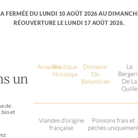
RA FERMÉE DU LUNDI 10 AOÛT 2026 AU DIMANCHE
RÉOUVERTURE LE LUNDI 17 AOÛT 2026.
La
Amadera
Boutique
Domaine
ns un
Berger
Himalaya
De
De La
Belambrée
Quille
se de
 bio et
Viandes d'origine
Poissons frais et
française
péchés uniquemen
vez