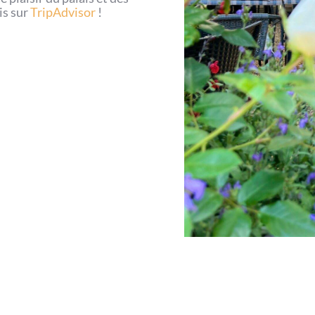
is sur
TripAdvisor
!